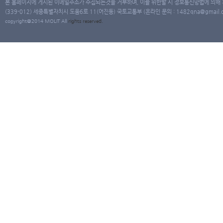
본 홈페이지에 게시된 이메일주소가 수집되는것을 거부하며, 이를 위반할 시 정보통신망법에 의해
(339-012) 세종특별자치시 도움6로 11(어진동) 국토교통부 (온라인 문의 : 1482qna@gmail.co
copyright@2014 MOLIT All
rights
reserved.