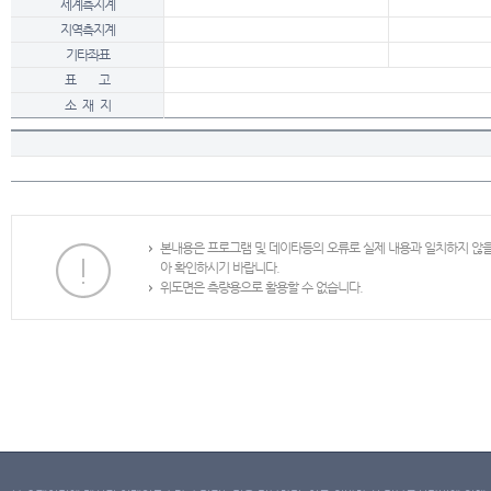
세계측지계
지역측지계
기타좌표
표 고
소 재 지
본내용은 프로그램 및 데이타등의 오류로 실제 내용과 일치하지 않
아 확인하시기 바랍니다.
위도면은 측량용으로 활용할 수 없습니다.