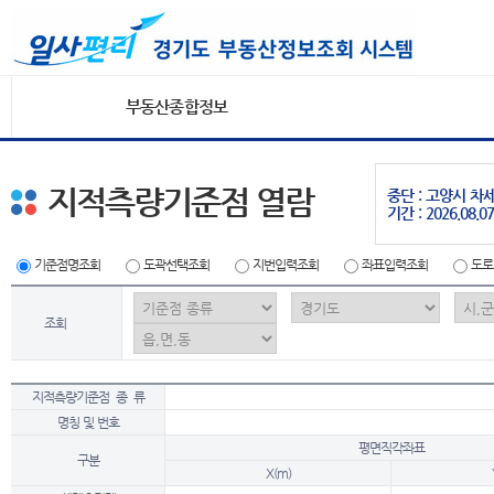
부동산종합정보
지적측량기준점 열람
중단 : 고양시 
기간 : 2026.08.07
기준점명조회
도곽선택조회
지번입력조회
좌표입력조회
도로
조회
지적측량기준점 종 류
명칭 및 번호
평면직각좌표
구분
X(m)