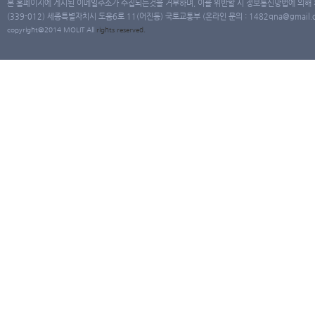
본 홈페이지에 게시된 이메일주소가 수집되는것을 거부하며, 이를 위반할 시 정보통신망법에 의해
(339-012) 세종특별자치시 도움6로 11(어진동) 국토교통부 (온라인 문의 : 1482qna@gmail.co
copyright@2014 MOLIT All
rights
reserved.