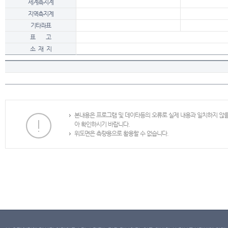
세계측지계
지역측지계
기타좌표
표 고
소 재 지
본내용은 프로그램 및 데이타등의 오류로 실제 내용과 일치하지 않
아 확인하시기 바랍니다.
위도면은 측량용으로 활용할 수 없습니다.