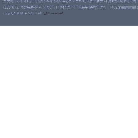
본 홈페이지에 게시된 이메일주소가 수집되는것을 거부하며, 이를 위반할 시 정보통신망법에 의해
(339-012) 세종특별자치시 도움6로 11(어진동) 국토교통부 (온라인 문의 : 1482qna@gmail.co
copyright@2014 MOLIT All
rights
reserved.