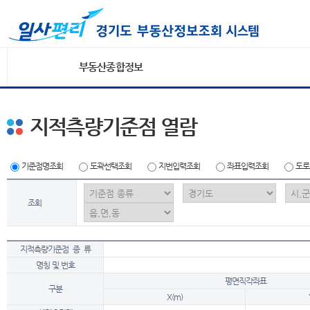
부동산종합정보
지적측량기준점 열람
기준점명조회
도곽선택조회
지번입력조회
좌표입력조회
도로
조회
지적측량기준점 종 류
명칭 및 번호
평면직각좌표
구분
X(m)