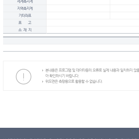
세계측지계
지역측지계
기타좌표
표 고
소 재 지
본내용은 프로그램 및 데이타등의 오류로 실제 내용과 일치하지 않
아 확인하시기 바랍니다.
위도면은 측량용으로 활용할 수 없습니다.