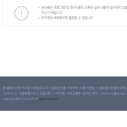
본내용은 프로그램 및 데이타등의 오류로 실제 내용과 일치하지 않
하시기 바랍니다.
위도면은 측량용으로 활용할 수 없습니다.
본 홈페이지에 게시된 이메일주소가 수집되는것을 거부하며, 이를 위반할 시 정보통신망법에 의해
(339-012) 세종특별자치시 도움6로 11(어진동) 국토교통부 (온라인 문의 : 1482qna@gmail.co
copyright@2014 MOLIT All
rights
reserved.