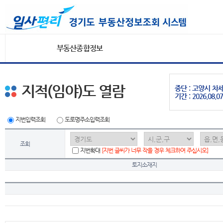
부동산종합정보
지적(임야)도 열람
중단 : 고양시 
기간 : 2026.08.07
지번입력조회
도로명주소입력조회
조회
지번확대
[지번 글씨가 너무 작을 경우 체크하여 주십시오]
토지소재지