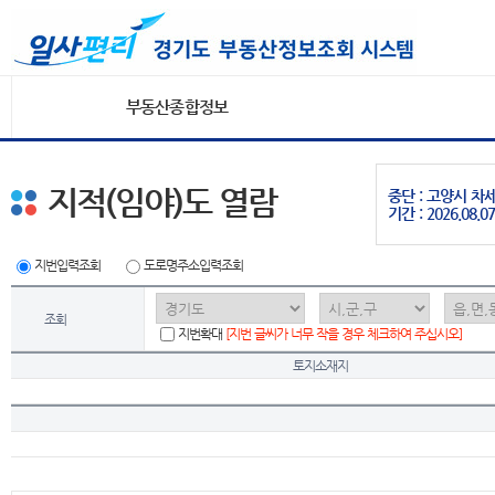
부동산종합정보
지적(임야)도 열람
중단 : 고양시 
기간 : 2026.08.07
지번입력조회
도로명주소입력조회
조회
지번확대
[지번 글씨가 너무 작을 경우 체크하여 주십시오]
토지소재지