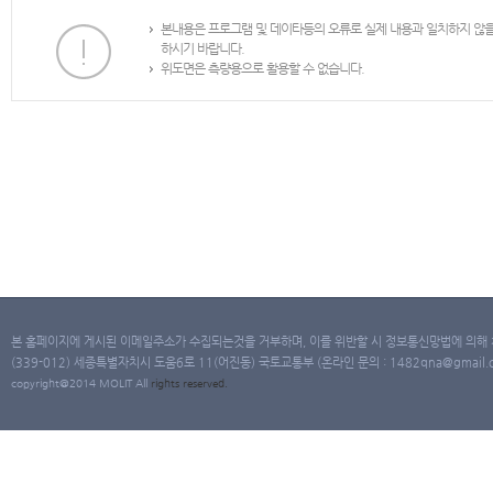
본내용은 프로그램 및 데이타등의 오류로 실제 내용과 일치하지 않
하시기 바랍니다.
위도면은 측량용으로 활용할 수 없습니다.
본 홈페이지에 게시된 이메일주소가 수집되는것을 거부하며, 이를 위반할 시 정보통신망법에 의해
(339-012) 세종특별자치시 도움6로 11(어진동) 국토교통부 (온라인 문의 : 1482qna@gmail.co
copyright@2014 MOLIT All
rights
reserved.