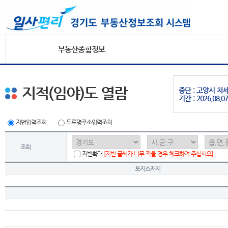
부동산종합정보
지적(임야)도 열람
중단 : 고양시 
기간 : 2026.08.07
지번입력조회
도로명주소입력조회
조회
지번확대
[지번 글씨가 너무 작을 경우 체크하여 주십시오]
토지소재지