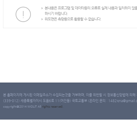
본내용은 프로그램 및 데이타등의 오류로 실제 내용과 일치하지 않
하시기 바랍니다.
위도면은 측량용으로 활용할 수 없습니다.
본 홈페이지에 게시된 이메일주소가 수집되는것을 거부하며, 이를 위반할 시 정보통신망법에 의해
(339-012) 세종특별자치시 도움6로 11(어진동) 국토교통부 (온라인 문의 : 1482qna@gmail.co
copyright@2014 MOLIT All
rights
reserved.