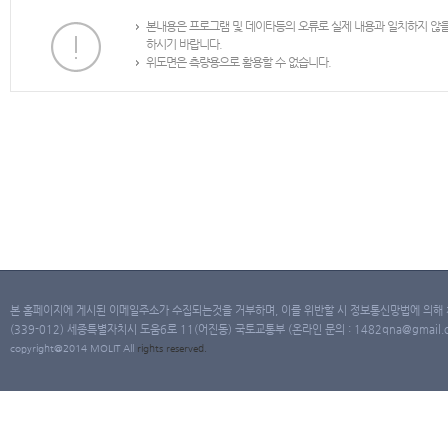
본내용은 프로그램 및 데이타등의 오류로 실제 내용과 일치하지 않
하시기 바랍니다.
위도면은 측량용으로 활용할 수 없습니다.
본 홈페이지에 게시된 이메일주소가 수집되는것을 거부하며, 이를 위반할 시 정보통신망법에 의해
(339-012) 세종특별자치시 도움6로 11(어진동) 국토교통부 (온라인 문의 : 1482qna@gmail.co
copyright@2014 MOLIT All
rights
reserved.