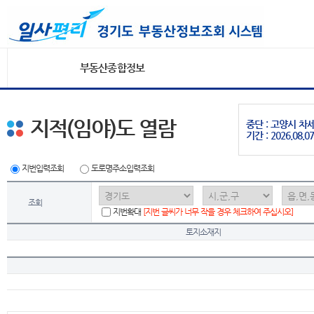
부동산종합정보
지적(임야)도 열람
중단 : 고양시 
기간 : 2026.08.07
지번입력조회
도로명주소입력조회
조회
지번확대
[지번 글씨가 너무 작을 경우 체크하여 주십시오]
토지소재지