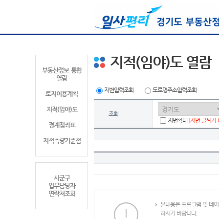
지적(임야)도 열람
부동산정보 통합
열람
지번입력조회
도로명주소입력조회
토지이용계획
지적(임야)도
조회
지번확대
[지번 글씨가
경계점좌표
지적측량기준점
시군구
업무담당자
연락처조회
본내용은 프로그램 및 데이
하시기 바랍니다.