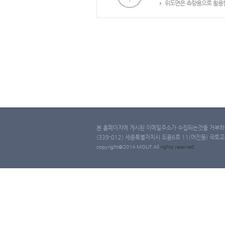
위도면은 측량용으로 활용할
본 홈페이지에 게시된 이메일주소가 수집되는것을 거부하며
(339-012) 세종특별자치시 도움6로 11(어진동) 국토교통부 
copyright@2014 MOLIT All
rights
reserved.