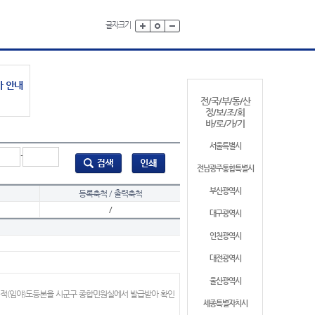
글자크기
가 안내
전/국/부/동/산
정/보/조/회
바/로/가/기
서울특별시
-
전남광주통합특별시
부산광역시
등록축척 / 출력축척
/
대구광역시
인천광역시
대전광역시
울산광역시
지적(임야)도등본을 시군구 종합민원실에서 발급받아 확인
세종특별자치시