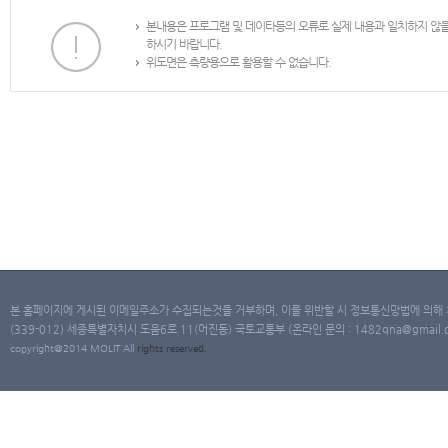
본내용은 프로그램 및 데이타등의 오류로 실제 내용과 일치하지 않
하시기 바랍니다.
위도면은 측량용으로 활용할 수 없습니다.
본 홈페이지에 게시된 이메일주소가 수집되는것을 거부하며, 이를 위반할 시 정보통신망법에 의해
(339-012) 세종특별자치시 도움6로 11(어진동) 국토교통부 (온라인 문의 : 1482qna@gmail.co
copyright@2014 MOLIT All
rights
reserved.