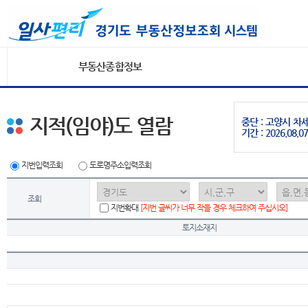
부동산종합정보
지적(임야)도 열람
중단 : 고양시 
기간 : 2026.08.07
지번입력조회
도로명주소입력조회
조회
지번확대
[지번 글씨가 너무 작을 경우 체크하여 주십시오]
토지소재지