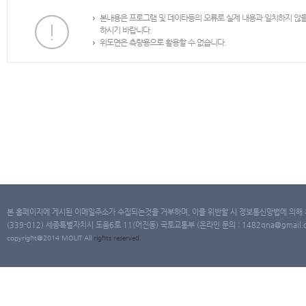
본내용은 프로그램 및 데이타등의 오류로 실제 내용과 일치하지 않
하시기 바랍니다.
위도면은 측량용으로 활용할 수 없습니다.
본 홈페이지에 게시된 이메일주소가 수집되는것을 거부하며, 이를 위반할 시 정보통신망법에 의해
(339-012) 세종특별자치시 도움6로 11(어진동) 국토교통부 (온라인 문의 : 1482qna@gmail.co
copyright@2014 MOLIT All
rights
reserved.