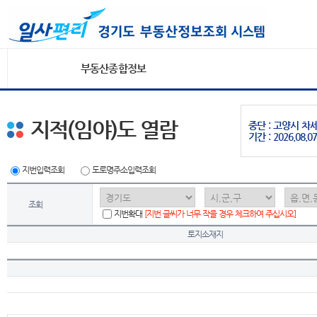
부동산종합정보
지적(임야)도 열람
중단 : 고양시 
기간 : 2026.08.07
지번입력조회
도로명주소입력조회
조회
지번확대
[지번 글씨가 너무 작을 경우 체크하여 주십시오]
토지소재지