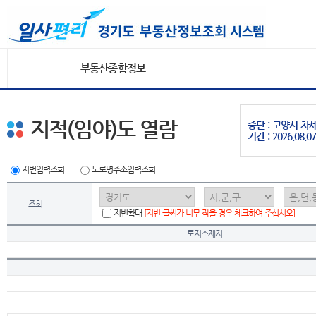
부동산종합정보
지적(임야)도 열람
중단 : 고양시 
기간 : 2026.08.07
지번입력조회
도로명주소입력조회
조회
지번확대
[지번 글씨가 너무 작을 경우 체크하여 주십시오]
토지소재지