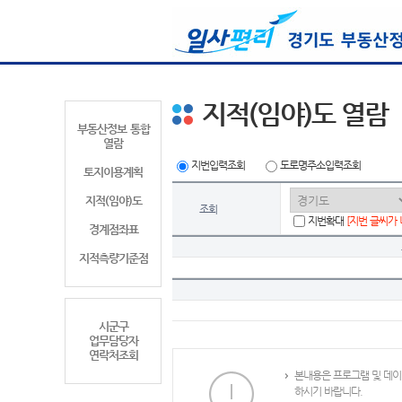
지적(임야)도 열람
부동산정보 통합
열람
지번입력조회
도로명주소입력조회
토지이용계획
지적(임야)도
조회
지번확대
[지번 글씨가
경계점좌표
지적측량기준점
시군구
업무담당자
연락처조회
본내용은 프로그램 및 데이
하시기 바랍니다.