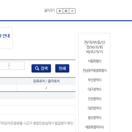
글자크기
가 안내
전/국/부/동/산
정/보/조/회
바/로/가/기
서울특별시
-
전남광주통합특별시
부산광역시
등록축척 / 출력축척
/
대구광역시
인천광역시
대전광역시
울산광역시
지적(임야)도등본을 시군구 종합민원실에서 발급받아 확인
세종특별자치시