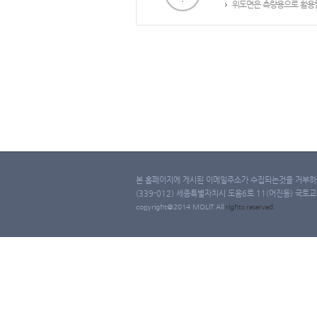
위도면은 측량용으로 활용할
본 홈페이지에 게시된 이메일주소가 수집되는것을 거부하며
(339-012) 세종특별자치시 도움6로 11(어진동) 국토교통부 
copyright@2014 MOLIT All
rights
reserved.