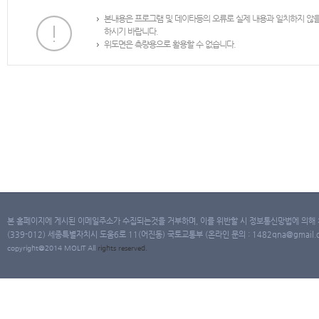
본내용은 프로그램 및 데이타등의 오류로 실제 내용과 일치하지 않
하시기 바랍니다.
위도면은 측량용으로 활용할 수 없습니다.
본 홈페이지에 게시된 이메일주소가 수집되는것을 거부하며, 이를 위반할 시 정보통신망법에 의해
(339-012) 세종특별자치시 도움6로 11(어진동) 국토교통부 (온라인 문의 : 1482qna@gmail.co
copyright@2014 MOLIT All
rights
reserved.