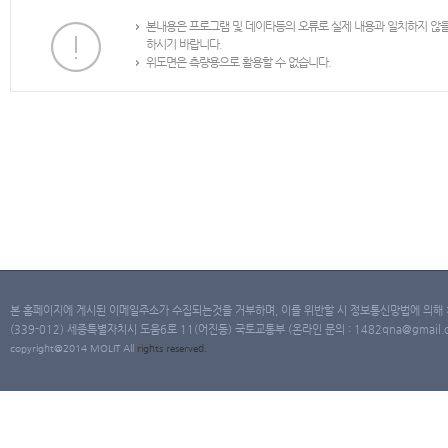
본내용은 프로그램 및 데이타등의 오류로 실제 내용과 일치하지 않
하시기 바랍니다.
위도면은 측량용으로 활용할 수 없습니다.
본 홈페이지에 게시된 이메일주소가 수집되는것을 거부하며, 이를 위반할 시 정보통신망법에 의해
(339-012) 세종특별자치시 도움6로 11(어진동) 국토교통부 (온라인 문의 : 1482qna@gmail.co
copyright@2014 MOLIT All
rights
reserved.