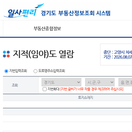
부동산종합정보
지적(임야)도 열람
중단 : 고양시 
기간 : 2026.08.07
지번입력조회
도로명주소입력조회
조회
지번확대
[지번 글씨가 너무 작을 경우 체크하여 주십시오]
토지소재지