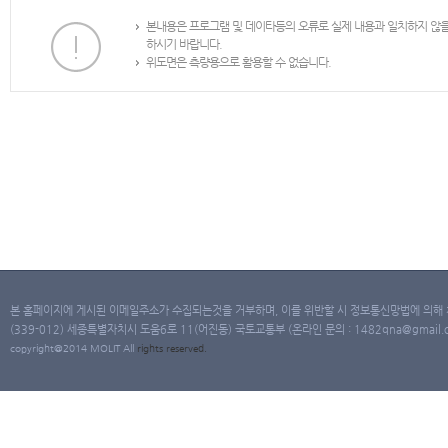
본내용은 프로그램 및 데이타등의 오류로 실제 내용과 일치하지 않
하시기 바랍니다.
위도면은 측량용으로 활용할 수 없습니다.
본 홈페이지에 게시된 이메일주소가 수집되는것을 거부하며, 이를 위반할 시 정보통신망법에 의해
(339-012) 세종특별자치시 도움6로 11(어진동) 국토교통부 (온라인 문의 : 1482qna@gmail.co
copyright@2014 MOLIT All
rights
reserved.