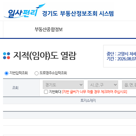
부동산종합정보
지적(임야)도 열람
중단 : 고양시 
기간 : 2026.08.07
지번입력조회
도로명주소입력조회
조회
지번확대
[지번 글씨가 너무 작을 경우 체크하여 주십시오]
토지소재지