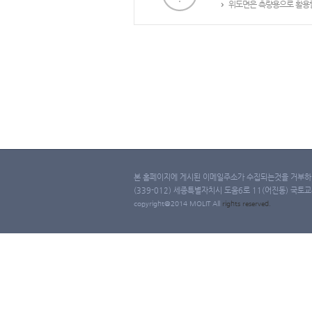
위도면은 측량용으로 활용할
본 홈페이지에 게시된 이메일주소가 수집되는것을 거부하며
(339-012) 세종특별자치시 도움6로 11(어진동) 국토교통부 
copyright@2014 MOLIT All
rights
reserved.