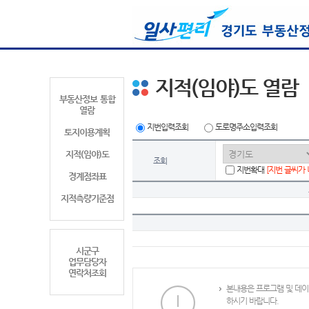
지적(임야)도 열람
부동산정보 통합
열람
지번입력조회
도로명주소입력조회
토지이용계획
지적(임야)도
조회
지번확대
[지번 글씨가
경계점좌표
지적측량기준점
시군구
업무담당자
연락처조회
본내용은 프로그램 및 데이
하시기 바랍니다.