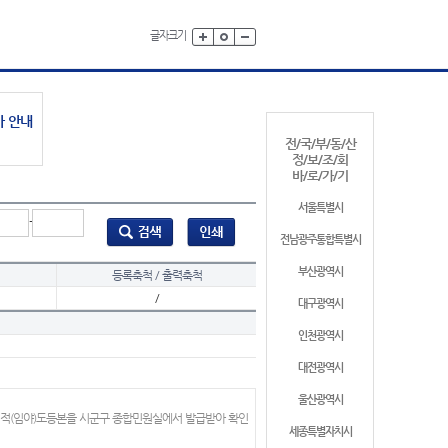
글자크기
가 안내
전/국/부/동/산
정/보/조/회
바/로/가/기
서울특별시
-
전남광주통합특별시
부산광역시
등록축척 / 출력축척
/
대구광역시
인천광역시
대전광역시
울산광역시
지적(임야)도등본을 시군구 종합민원실에서 발급받아 확인
세종특별자치시