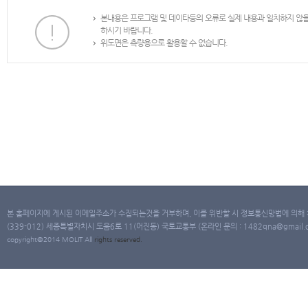
본내용은 프로그램 및 데이타등의 오류로 실제 내용과 일치하지 않
하시기 바랍니다.
위도면은 측량용으로 활용할 수 없습니다.
본 홈페이지에 게시된 이메일주소가 수집되는것을 거부하며, 이를 위반할 시 정보통신망법에 의해
(339-012) 세종특별자치시 도움6로 11(어진동) 국토교통부 (온라인 문의 : 1482qna@gmail.co
copyright@2014 MOLIT All
rights
reserved.