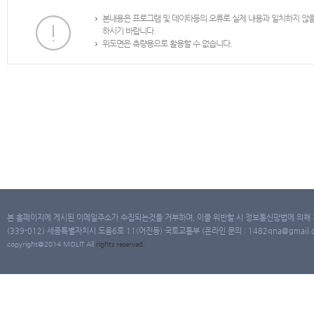
본내용은 프로그램 및 데이타등의 오류로 실제 내용과 일치하지 않
하시기 바랍니다.
위도면은 측량용으로 활용할 수 없습니다.
본 홈페이지에 게시된 이메일주소가 수집되는것을 거부하며, 이를 위반할 시 정보통신망법에 의해
(339-012) 세종특별자치시 도움6로 11(어진동) 국토교통부 (온라인 문의 : 1482qna@gmail.co
copyright@2014 MOLIT All
rights
reserved.