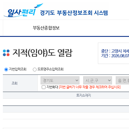
부동산종합정보
지적(임야)도 열람
중단 : 고양시 
기간 : 2026.08.07
지번입력조회
도로명주소입력조회
조회
지번확대
[지번 글씨가 너무 작을 경우 체크하여 주십시오]
토지소재지