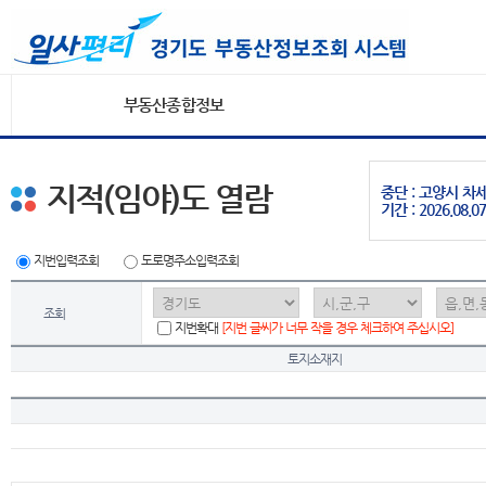
부동산종합정보
지적(임야)도 열람
중단 : 고양시 
기간 : 2026.08.07
지번입력조회
도로명주소입력조회
조회
지번확대
[지번 글씨가 너무 작을 경우 체크하여 주십시오]
토지소재지