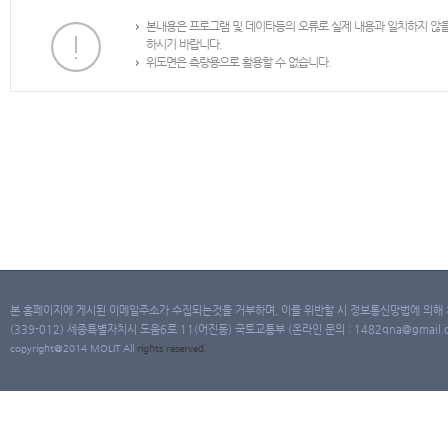
본내용은 프로그램 및 데이타등의 오류로 실제 내용과 일치하지 않
하시기 바랍니다.
위도면은 측량용으로 활용할 수 없습니다.
본 홈페이지에 게시된 이메일주소가 수집되는것을 거부하며, 이를 위반할 시 정보통신망법에 의해
(339-012) 세종특별자치시 도움6로 11(어진동) 국토교통부 (온라인 문의 : 1482qna@gmail.co
copyright@2014 MOLIT All
rights
reserved.