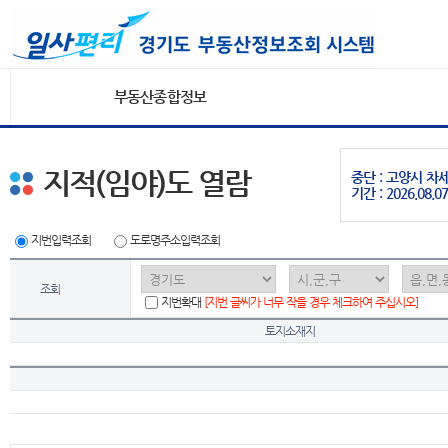
부동산종합정보
지적(임야)도 열람
중단 : 고양시 
기간 : 2026.08.07
지번입력조회
도로명주소입력조회
조회
지번확대
[지번 글씨가 너무 작을 경우 체크하여 주십시오]
토지소재지