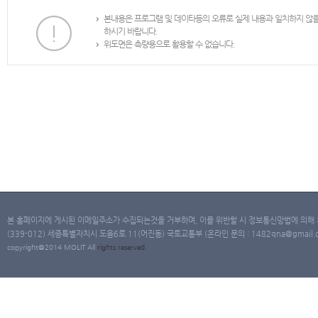
본내용은 프로그램 및 데이타등의 오류로 실제 내용과 일치하지 않
하시기 바랍니다.
위도면은 측량용으로 활용할 수 없습니다.
본 홈페이지에 게시된 이메일주소가 수집되는것을 거부하며, 이를 위반할 시 정보통신망법에 의해
(339-012) 세종특별자치시 도움6로 11(어진동) 국토교통부 (온라인 문의 : 1482qna@gmail.co
copyright@2014 MOLIT All
rights
reserved.