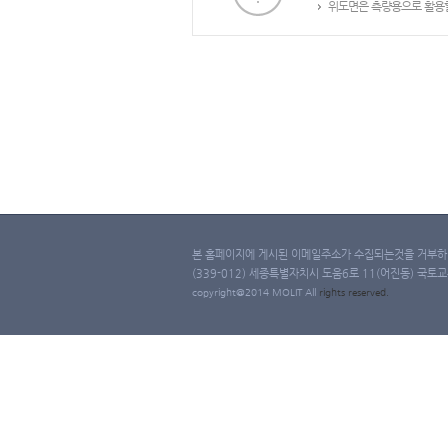
위도면은 측량용으로 활용할
본 홈페이지에 게시된 이메일주소가 수집되는것을 거부하며
(339-012) 세종특별자치시 도움6로 11(어진동) 국토교통부 
copyright@2014 MOLIT All
rights
reserved.