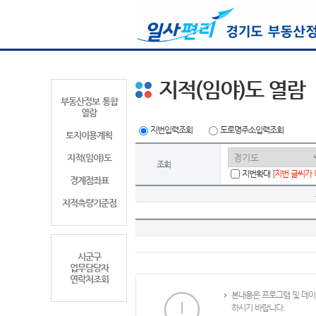
지적(임야)도 열람
부동산정보 통합
열람
지번입력조회
도로명주소입력조회
토지이용계획
지적(임야)도
조회
지번확대
[지번 글씨가
경계점좌표
지적측량기준점
시군구
업무담당자
연락처조회
본내용은 프로그램 및 데이
하시기 바랍니다.