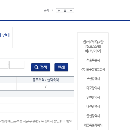
글자크기
가 안내
전/국/부/동/산
정/보/조/회
바/로/가/기
서울특별시
-
전남광주통합특별시
부산광역시
등록축척 / 출력축척
/
대구광역시
인천광역시
대전광역시
울산광역시
지적(임야)도등본을 시군구 종합민원실에서 발급받아 확인
세종특별자치시