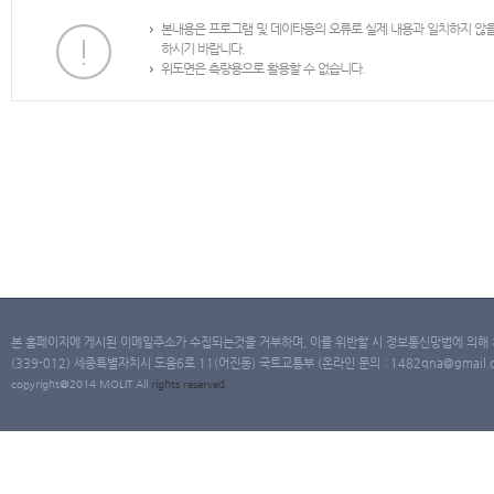
본내용은 프로그램 및 데이타등의 오류로 실제 내용과 일치하지 않
하시기 바랍니다.
위도면은 측량용으로 활용할 수 없습니다.
본 홈페이지에 게시된 이메일주소가 수집되는것을 거부하며, 이를 위반할 시 정보통신망법에 의해
(339-012) 세종특별자치시 도움6로 11(어진동) 국토교통부 (온라인 문의 : 1482qna@gmail.co
copyright@2014 MOLIT All
rights
reserved.