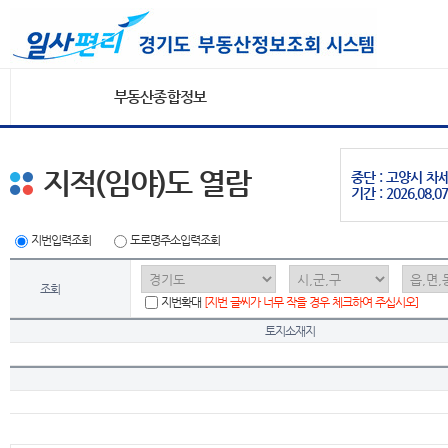
부동산종합정보
지적(임야)도 열람
중단 : 고양시 
기간 : 2026.08.07
지번입력조회
도로명주소입력조회
조회
지번확대
[지번 글씨가 너무 작을 경우 체크하여 주십시오]
토지소재지