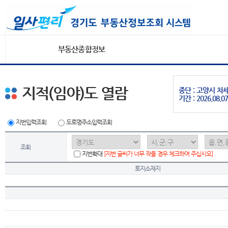
부동산종합정보
지적(임야)도 열람
중단 : 고양시 
기간 : 2026.08.07
지번입력조회
도로명주소입력조회
조회
지번확대
[지번 글씨가 너무 작을 경우 체크하여 주십시오]
토지소재지