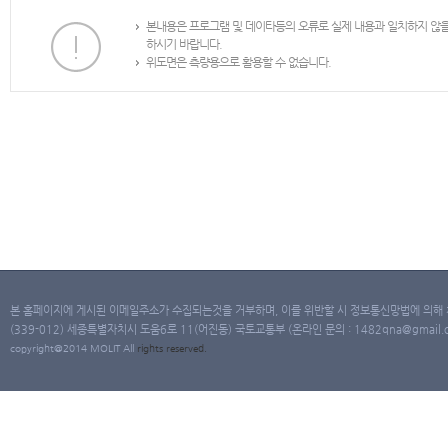
본내용은 프로그램 및 데이타등의 오류로 실제 내용과 일치하지 않
하시기 바랍니다.
위도면은 측량용으로 활용할 수 없습니다.
본 홈페이지에 게시된 이메일주소가 수집되는것을 거부하며, 이를 위반할 시 정보통신망법에 의해
(339-012) 세종특별자치시 도움6로 11(어진동) 국토교통부 (온라인 문의 : 1482qna@gmail.co
copyright@2014 MOLIT All
rights
reserved.