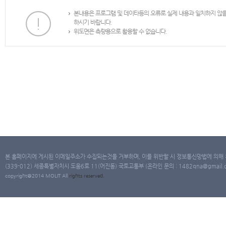
본내용은 프로그램 및 데이타등의 오류로 실제 내용과 일치하지 않
하시기 바랍니다.
위도면은 측량용으로 활용할 수 없습니다.
본 홈페이지에 게시된 이메일주소가 수집되는것을 거부하며, 이를 위반할 시 정보통신망법에 의해
(339-012) 세종특별자치시 도움6로 11(어진동) 국토교통부 (온라인 문의 : 1482qna@gmail.co
copyright@2014 MOLIT All
rights
reserved.