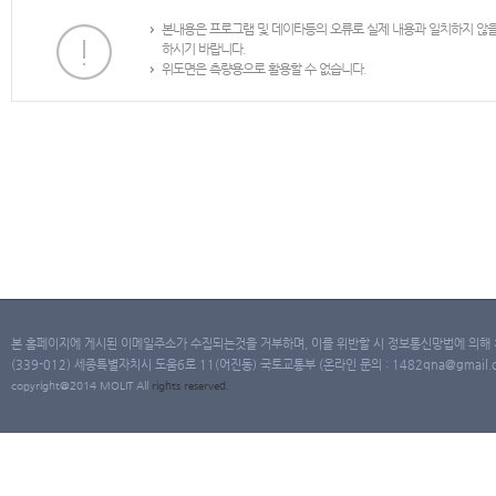
본내용은 프로그램 및 데이타등의 오류로 실제 내용과 일치하지 않
하시기 바랍니다.
위도면은 측량용으로 활용할 수 없습니다.
본 홈페이지에 게시된 이메일주소가 수집되는것을 거부하며, 이를 위반할 시 정보통신망법에 의해
(339-012) 세종특별자치시 도움6로 11(어진동) 국토교통부 (온라인 문의 : 1482qna@gmail.co
copyright@2014 MOLIT All
rights
reserved.