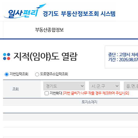
부동산종합정보
지적(임야)도 열람
중단 : 고양시 
기간 : 2026.08.07
지번입력조회
도로명주소입력조회
조회
지번확대
[지번 글씨가 너무 작을 경우 체크하여 주십시오]
토지소재지