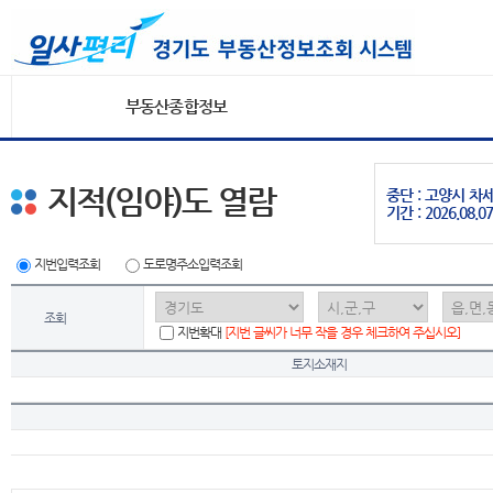
부동산종합정보
지적(임야)도 열람
중단 : 고양시 
기간 : 2026.08.07
지번입력조회
도로명주소입력조회
조회
지번확대
[지번 글씨가 너무 작을 경우 체크하여 주십시오]
토지소재지