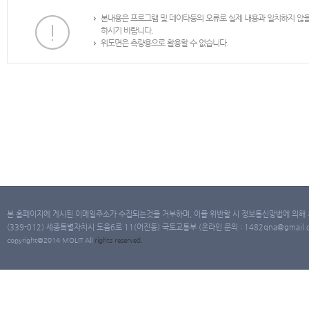
본내용은 프로그램 및 데이타등의 오류로 실제 내용과 일치하지 않
하시기 바랍니다.
위도면은 측량용으로 활용할 수 없습니다.
본 홈페이지에 게시된 이메일주소가 수집되는것을 거부하며, 이를 위반할 시 정보통신망법에 의해
(339-012) 세종특별자치시 도움6로 11(어진동) 국토교통부 (온라인 문의 : 1482qna@gmail.co
copyright@2014 MOLIT All
rights
reserved.