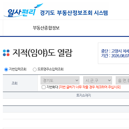
부동산종합정보
지적(임야)도 열람
중단 : 고양시 
기간 : 2026.08.07
지번입력조회
도로명주소입력조회
조회
지번확대
[지번 글씨가 너무 작을 경우 체크하여 주십시오]
토지소재지