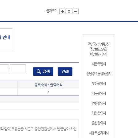
글자크기
가 안내
전/국/부/동/산
정/보/조/회
바/로/가/기
서울특별시
-
전남광주통합특별시
부산광역시
등록축척 / 출력축척
/
대구광역시
인천광역시
대전광역시
울산광역시
지적(임야)도등본을 시군구 종합민원실에서 발급받아 확인
세종특별자치시