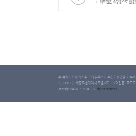
위도면은 측량용으로 활용할
본 홈페이지에 게시된 이메일주소가 수집되는것을 거부하며
(339-012) 세종특별자치시 도움6로 11(어진동) 국토교통부 
copyright@2014 MOLIT All
rights
reserved.