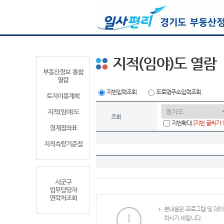
지적(임야)도 열람
부동산정보 통합
열람
지번입력조회
도로명주소입력조회
토지이용계획
지적(임야)도
조회
지번확대
[지번 글씨가
경계점좌표
지적측량기준점
시군구
업무담당자
연락처조회
본내용은 프로그램 및 데이
하시기 바랍니다.