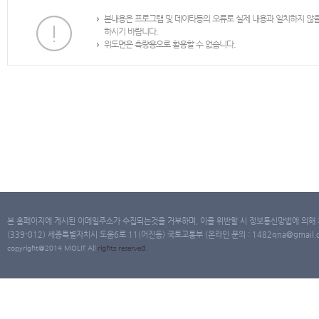
본내용은 프로그램 및 데이타등의 오류로 실제 내용과 일치하지 않
하시기 바랍니다.
위도면은 측량용으로 활용할 수 없습니다.
본 홈페이지에 게시된 이메일주소가 수집되는것을 거부하며, 이를 위반할 시 정보통신망법에 의해
(339-012) 세종특별자치시 도움6로 11(어진동) 국토교통부 (온라인 문의 : 1482qna@gmail.co
copyright@2014 MOLIT All
rights
reserved.