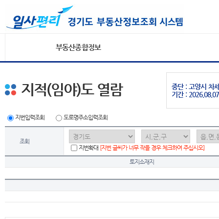
부동산종합정보
지적(임야)도 열람
중단 : 고양시 
기간 : 2026.08.07
지번입력조회
도로명주소입력조회
조회
지번확대
[지번 글씨가 너무 작을 경우 체크하여 주십시오]
토지소재지