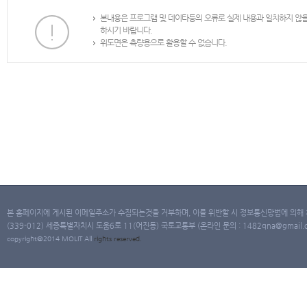
본내용은 프로그램 및 데이타등의 오류로 실제 내용과 일치하지 않
하시기 바랍니다.
위도면은 측량용으로 활용할 수 없습니다.
본 홈페이지에 게시된 이메일주소가 수집되는것을 거부하며, 이를 위반할 시 정보통신망법에 의해
(339-012) 세종특별자치시 도움6로 11(어진동) 국토교통부 (온라인 문의 : 1482qna@gmail.co
copyright@2014 MOLIT All
rights
reserved.