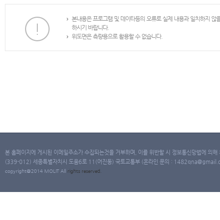
본내용은 프로그램 및 데이타등의 오류로 실제 내용과 일치하지 않
하시기 바랍니다.
위도면은 측량용으로 활용할 수 없습니다.
본 홈페이지에 게시된 이메일주소가 수집되는것을 거부하며, 이를 위반할 시 정보통신망법에 의해
(339-012) 세종특별자치시 도움6로 11(어진동) 국토교통부 (온라인 문의 : 1482qna@gmail.co
copyright@2014 MOLIT All
rights
reserved.