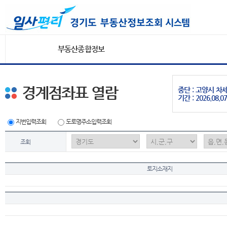
부동산종합정보
경계점좌표 열람
중단 : 고양시 
기간 : 2026.08.07
지번입력조회
도로명주소입력조회
조회
토지소재지