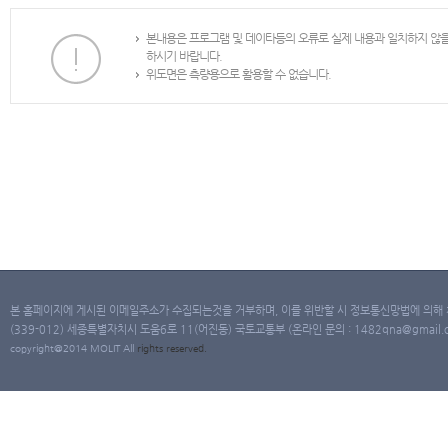
본내용은 프로그램 및 데이타등의 오류로 실제 내용과 일치하지 않
하시기 바랍니다.
위도면은 측량용으로 활용할 수 없습니다.
본 홈페이지에 게시된 이메일주소가 수집되는것을 거부하며, 이를 위반할 시 정보통신망법에 의해
(339-012) 세종특별자치시 도움6로 11(어진동) 국토교통부 (온라인 문의 : 1482qna@gmail.co
copyright@2014 MOLIT All
rights
reserved.