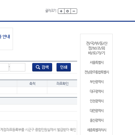
글자크기
가 안내
전/국/부/동/산
정/보/조/회
바/로/가/기
서울특별시
-
전남광주통합특별시
부산광역시
축척
좌표확인
대구광역시
인천광역시
대전광역시
울산광역시
 경계점좌표등록부를 시군구 종합민원실에서 발급받아 확인
세종특별자치시