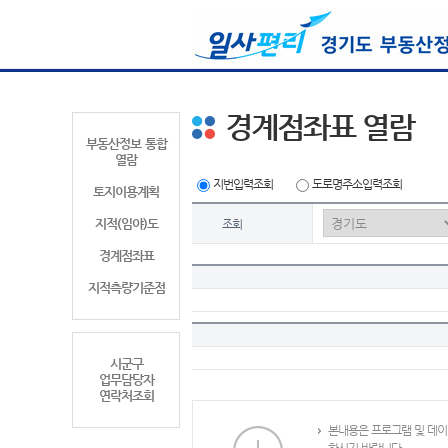
경계점좌표 열람
부동산정보 통합
열람
지번입력조회
도로명주소입력조회
토지이용계획
지적(임야)도
조회
경계점좌표
지적측량기준점
시군구
업무담당자
연락처조회
본내용은 프로그램 및 데이