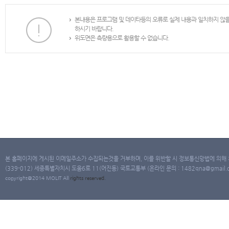
본내용은 프로그램 및 데이타등의 오류로 실제 내용과 일치하지 않
하시기 바랍니다.
위도면은 측량용으로 활용할 수 없습니다.
본 홈페이지에 게시된 이메일주소가 수집되는것을 거부하며, 이를 위반할 시 정보통신망법에 의해
(339-012) 세종특별자치시 도움6로 11(어진동) 국토교통부 (온라인 문의 : 1482qna@gmail.co
copyright@2014 MOLIT All
rights
reserved.