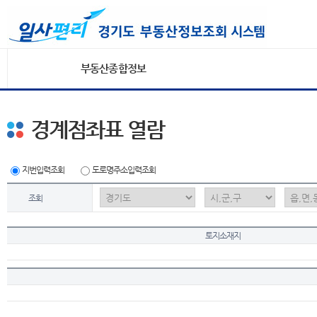
부동산종합정보
경계점좌표 열람
지번입력조회
도로명주소입력조회
조회
토지소재지