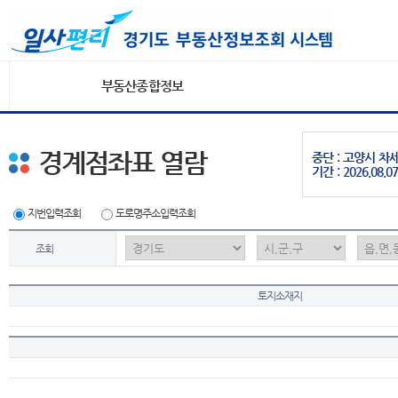
부동산종합정보
경계점좌표 열람
중단 : 고양시 
기간 : 2026.08.07
지번입력조회
도로명주소입력조회
조회
토지소재지