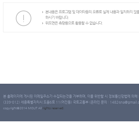
본내용은 프로그램 및 데이타등의 오류로 실제 내용과 일치하지 않
하시기 바랍니다.
위도면은 측량용으로 활용할 수 없습니다.
본 홈페이지에 게시된 이메일주소가 수집되는것을 거부하며, 이를 위반할 시 정보통신망법에 의해
(339-012) 세종특별자치시 도움6로 11(어진동) 국토교통부 (온라인 문의 : 1482qna@gmail.co
copyright@2014 MOLIT All
rights
reserved.