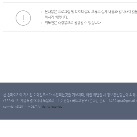
본내용은 프로그램 및 데이타등의 오류로 실제 내용과 일치하지 않
하시기 바랍니다.
위도면은 측량용으로 활용할 수 없습니다.
본 홈페이지에 게시된 이메일주소가 수집되는것을 거부하며, 이를 위반할 시 정보통신망법에 의해
(339-012) 세종특별자치시 도움6로 11(어진동) 국토교통부 (온라인 문의 : 1482qna@gmail.co
copyright@2014 MOLIT All
rights
reserved.