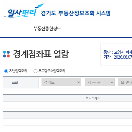
부동산종합정보
경계점좌표 열람
중단 : 고양시 
기간 : 2026.08.07
지번입력조회
도로명주소입력조회
조회
토지소재지