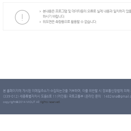
본내용은 프로그램 및 데이타등의 오류로 실제 내용과 일치하지 않
하시기 바랍니다.
위도면은 측량용으로 활용할 수 없습니다.
본 홈페이지에 게시된 이메일주소가 수집되는것을 거부하며, 이를 위반할 시 정보통신망법에 의해
(339-012) 세종특별자치시 도움6로 11(어진동) 국토교통부 (온라인 문의 : 1482qna@gmail.co
copyright@2014 MOLIT All
rights
reserved.