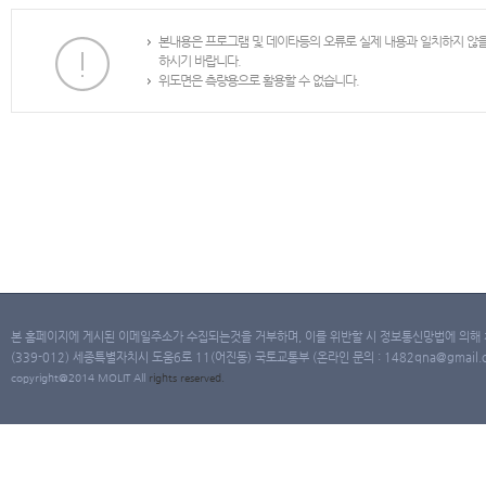
본내용은 프로그램 및 데이타등의 오류로 실제 내용과 일치하지 않
하시기 바랍니다.
위도면은 측량용으로 활용할 수 없습니다.
본 홈페이지에 게시된 이메일주소가 수집되는것을 거부하며, 이를 위반할 시 정보통신망법에 의해
(339-012) 세종특별자치시 도움6로 11(어진동) 국토교통부 (온라인 문의 : 1482qna@gmail.co
copyright@2014 MOLIT All
rights
reserved.