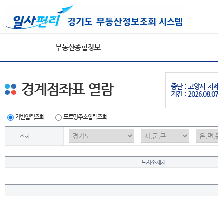
부동산종합정보
경계점좌표 열람
중단 : 고양시 
기간 : 2026.08.07
지번입력조회
도로명주소입력조회
조회
토지소재지