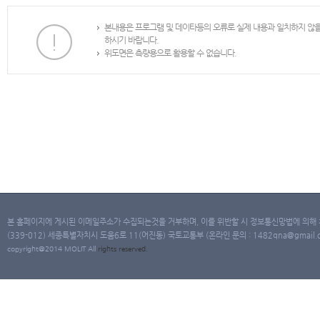
본내용은 프로그램 및 데이타등의 오류로 실제 내용과 일치하지 않
하시기 바랍니다.
위도면은 측량용으로 활용할 수 없습니다.
본 홈페이지에 게시된 이메일주소가 수집되는것을 거부하며, 이를 위반할 시 정보통신망법에 의해
(339-012) 세종특별자치시 도움6로 11(어진동) 국토교통부 (온라인 문의 : 1482qna@gmail.co
copyright@2014 MOLIT All
rights
reserved.