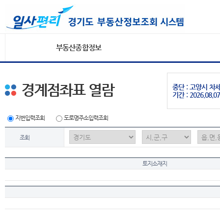
부동산종합정보
경계점좌표 열람
중단 : 고양시 
기간 : 2026.08.07
지번입력조회
도로명주소입력조회
조회
토지소재지