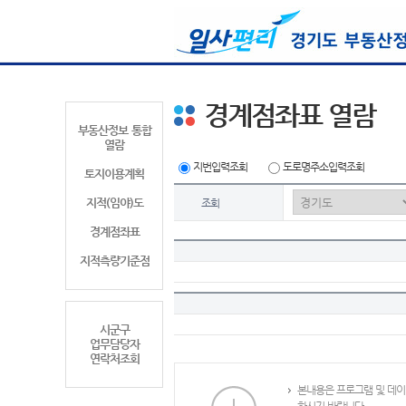
경계점좌표 열람
부동산정보 통합
열람
지번입력조회
도로명주소입력조회
토지이용계획
지적(임야)도
조회
경계점좌표
지적측량기준점
시군구
업무담당자
연락처조회
본내용은 프로그램 및 데이