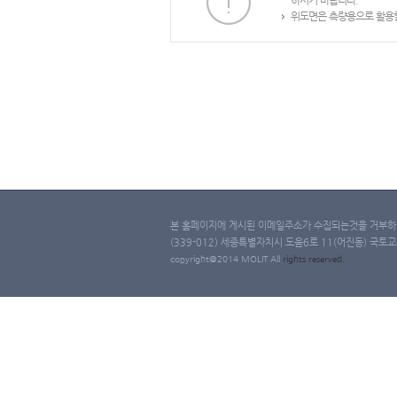
하시기 바랍니다.
위도면은 측량용으로 활용할
본 홈페이지에 게시된 이메일주소가 수집되는것을 거부하며
(339-012) 세종특별자치시 도움6로 11(어진동) 국토교통부 
copyright@2014 MOLIT All
rights
reserved.