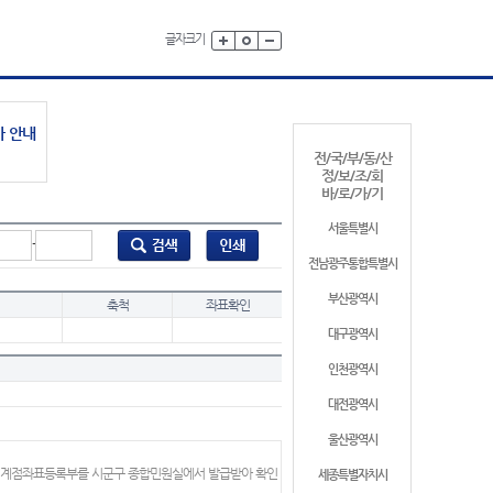
글자크기
가 안내
전/국/부/동/산
정/보/조/회
바/로/가/기
서울특별시
-
전남광주통합특별시
부산광역시
축척
좌표확인
대구광역시
인천광역시
대전광역시
울산광역시
 경계점좌표등록부를 시군구 종합민원실에서 발급받아 확인
세종특별자치시