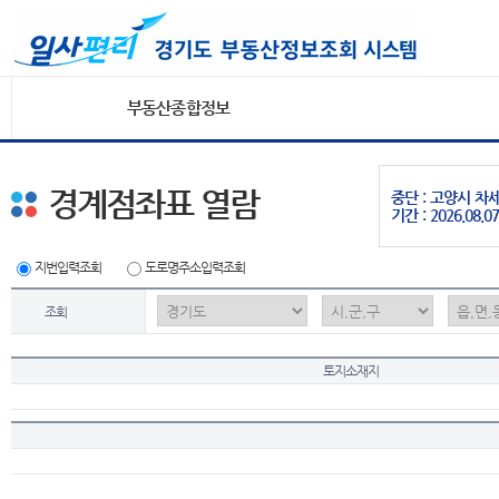
부동산종합정보
경계점좌표 열람
중단 : 고양시 
기간 : 2026.08.07
지번입력조회
도로명주소입력조회
조회
토지소재지