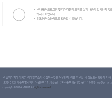
본내용은 프로그램 및 데이타등의 오류로 실제 내용과 일치하지 않
하시기 바랍니다.
위도면은 측량용으로 활용할 수 없습니다.
본 홈페이지에 게시된 이메일주소가 수집되는것을 거부하며, 이를 위반할 시 정보통신망법에 의해
(339-012) 세종특별자치시 도움6로 11(어진동) 국토교통부 (온라인 문의 : 1482qna@gmail.co
copyright@2014 MOLIT All
rights
reserved.