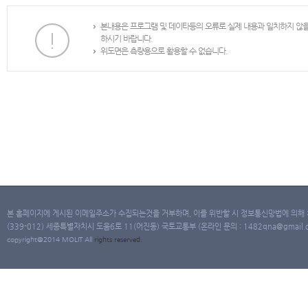
본내용은 프로그램 및 데이타등의 오류로 실제 내용과 일치하지 않
하시기 바랍니다.
위도면은 측량용으로 활용할 수 없습니다.
본 홈페이지에 게시된 이메일주소가 수집되는것을 거부하며, 이를 위반할 시 정보통신망법에 의해
(339-012) 세종특별자치시 도움6로 11(어진동) 국토교통부 (온라인 문의 : 1482qna@gmail.co
copyright@2014 MOLIT All
rights
reserved.