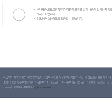
본내용은 프로그램 및 데이타등의 오류로 실제 내용과 일치하지 않
하시기 바랍니다.
위도면은 측량용으로 활용할 수 없습니다.
본 홈페이지에 게시된 이메일주소가 수집되는것을 거부하며, 이를 위반할 시 정보통신망법에 의해
(339-012) 세종특별자치시 도움6로 11(어진동) 국토교통부 (온라인 문의 : 1482qna@gmail.co
copyright@2014 MOLIT All
rights
reserved.