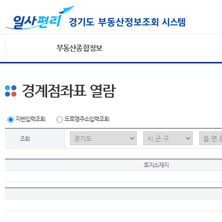
부동산종합정보
경계점좌표 열람
지번입력조회
도로명주소입력조회
조회
토지소재지