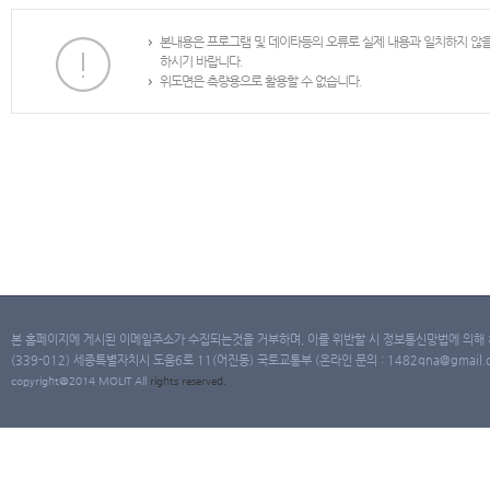
본내용은 프로그램 및 데이타등의 오류로 실제 내용과 일치하지 않
하시기 바랍니다.
위도면은 측량용으로 활용할 수 없습니다.
본 홈페이지에 게시된 이메일주소가 수집되는것을 거부하며, 이를 위반할 시 정보통신망법에 의해
(339-012) 세종특별자치시 도움6로 11(어진동) 국토교통부 (온라인 문의 : 1482qna@gmail.co
copyright@2014 MOLIT All
rights
reserved.