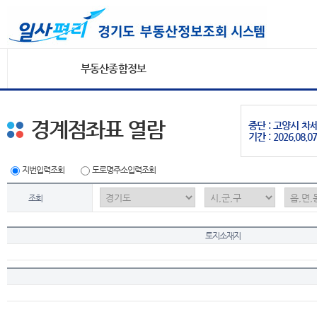
부동산종합정보
경계점좌표 열람
중단 : 고양시 
기간 : 2026.08.07
지번입력조회
도로명주소입력조회
조회
토지소재지