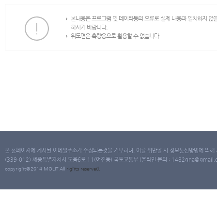
본내용은 프로그램 및 데이타등의 오류로 실제 내용과 일치하지 않
하시기 바랍니다.
위도면은 측량용으로 활용할 수 없습니다.
본 홈페이지에 게시된 이메일주소가 수집되는것을 거부하며, 이를 위반할 시 정보통신망법에 의해
(339-012) 세종특별자치시 도움6로 11(어진동) 국토교통부 (온라인 문의 : 1482qna@gmail.co
copyright@2014 MOLIT All
rights
reserved.