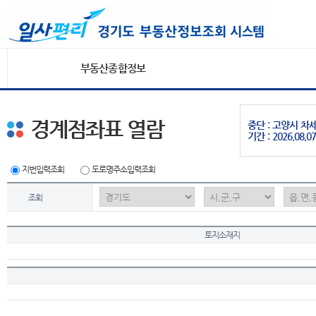
부동산종합정보
경계점좌표 열람
중단 : 고양시 
기간 : 2026.08.07
지번입력조회
도로명주소입력조회
조회
토지소재지