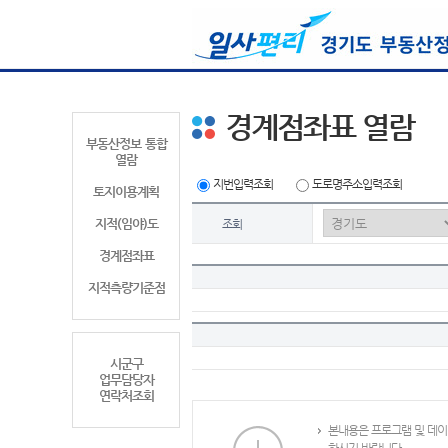
경계점좌표 열람
부동산정보 통합
열람
지번입력조회
도로명주소입력조회
토지이용계획
지적(임야)도
조회
경계점좌표
지적측량기준점
시군구
업무담당자
연락처조회
본내용은 프로그램 및 데이