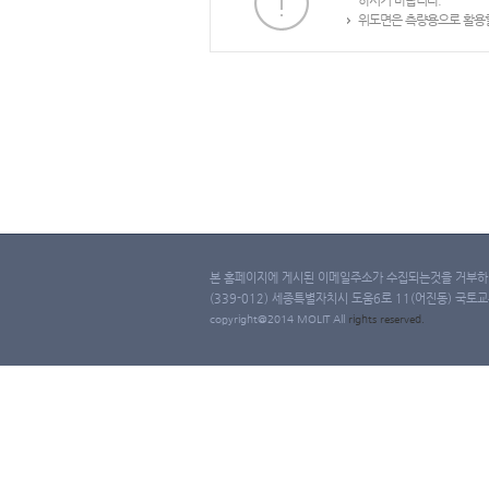
하시기 바랍니다.
위도면은 측량용으로 활용할
본 홈페이지에 게시된 이메일주소가 수집되는것을 거부하며
(339-012) 세종특별자치시 도움6로 11(어진동) 국토교통부 
copyright@2014 MOLIT All
rights
reserved.