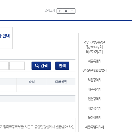
글자크기
가 안내
전/국/부/동/산
정/보/조/회
바/로/가/기
서울특별시
-
전남광주통합특별시
부산광역시
축척
좌표확인
대구광역시
인천광역시
대전광역시
울산광역시
 경계점좌표등록부를 시군구 종합민원실에서 발급받아 확인
세종특별자치시