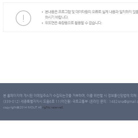
본내용은 프로그램 및 데이타등의 오류로 실제 내용과 일치하지 않
하시기 바랍니다.
위도면은 측량용으로 활용할 수 없습니다.
본 홈페이지에 게시된 이메일주소가 수집되는것을 거부하며, 이를 위반할 시 정보통신망법에 의해
(339-012) 세종특별자치시 도움6로 11(어진동) 국토교통부 (온라인 문의 : 1482qna@gmail.co
copyright@2014 MOLIT All
rights
reserved.