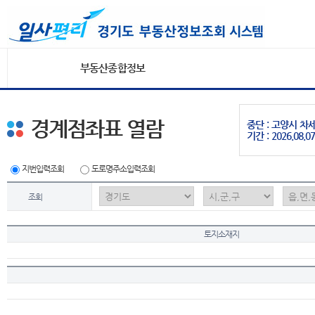
부동산종합정보
경계점좌표 열람
중단 : 고양시 
기간 : 2026.08.07
지번입력조회
도로명주소입력조회
조회
토지소재지