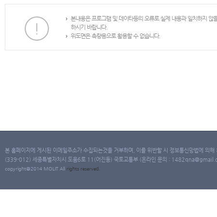
본내용은 프로그램 및 데이타등의 오류로 실제 내용과 일치하지 않
하시기 바랍니다.
위도면은 측량용으로 활용할 수 없습니다.
본 홈페이지에 게시된 이메일주소가 수집되는것을 거부하며, 이를 위반할 시 정보통신망법에 의해
(339-012) 세종특별자치시 도움6로 11(어진동) 국토교통부 (온라인 문의 : 1482qna@gmail.co
copyright@2014 MOLIT All
rights
reserved.