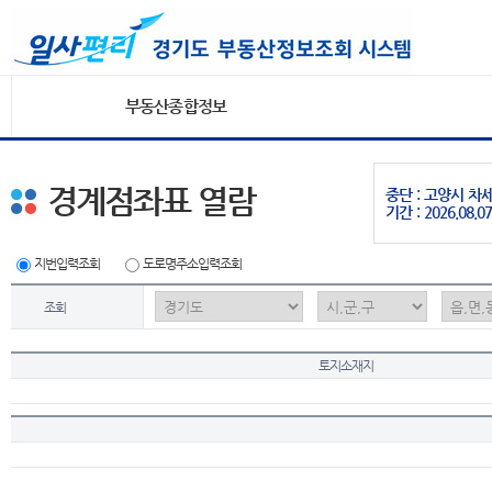
부동산종합정보
경계점좌표 열람
중단 : 고양시 
기간 : 2026.08.07
지번입력조회
도로명주소입력조회
조회
토지소재지