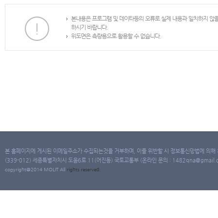
본내용은 프로그램 및 데이타등의 오류로 실제 내용과 일치하지 않
하시기 바랍니다.
위도면은 측량용으로 활용할 수 없습니다.
본 홈페이지에 게시된 이메일주소가 수집되는것을 거부하며, 이를 위반할 시 정보통신망법에 의해
(339-012) 세종특별자치시 도움6로 11(어진동) 국토교통부 (온라인 문의 : 1482qna@gmail.co
copyright@2014 MOLIT All
rights
reserved.