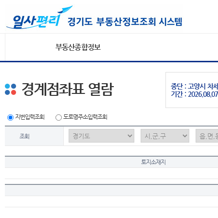
부동산종합정보
경계점좌표 열람
중단 : 고양시 
기간 : 2026.08.07
지번입력조회
도로명주소입력조회
조회
토지소재지