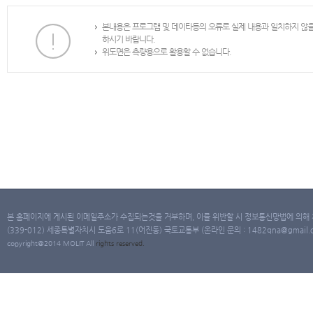
본내용은 프로그램 및 데이타등의 오류로 실제 내용과 일치하지 않
하시기 바랍니다.
위도면은 측량용으로 활용할 수 없습니다.
본 홈페이지에 게시된 이메일주소가 수집되는것을 거부하며, 이를 위반할 시 정보통신망법에 의해
(339-012) 세종특별자치시 도움6로 11(어진동) 국토교통부 (온라인 문의 : 1482qna@gmail.co
copyright@2014 MOLIT All
rights
reserved.